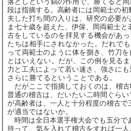
落としという鎬の作用で、勝てると岡
段は指摘する。高齢者には岡範士の初
夫した打ち間の入りは、研究の必要が
ま七十歳を超えた、伊保、岡両範士と
古をしているのを拝見する機会があっ
たちは相手にされなかった。だれでも
って両範士のように体を捌き、竹刀を
とはいえない。だが、この例を見るま
力と工夫によって若い速さ、強さにも
さらに勝てるということである。
だがここで指摘しておくのは、稽古
普通の稽古は、だいたい二時間ぐらい
が高齢者は、一人と十分程度の稽古で
が適当ではないか。
時間は全日本選手権大会でも五分で
持って、気を入れて稽古をすれば一人