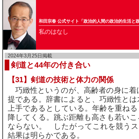
和田宗春 公式サイト「政治的人間の政治的生活と
私のはなし
2024年3月25日掲載
剣道と44年の付き合い
【31】剣道の技術と体力の関係
巧緻性というのが、高齢者の身に着
提である。辞書によると、巧緻性とは
上手であるとしている。年齢を重ねる
降してくる。跳ぶ距離も高さも若いこ
ならない。 したがってこれを競うス
結果は明らかである。