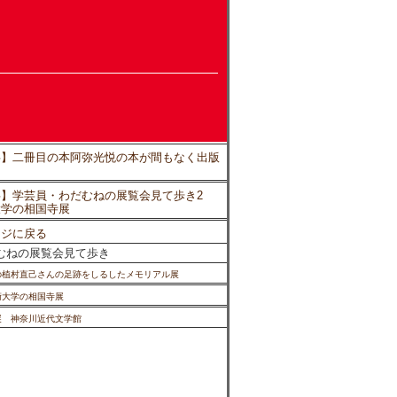
事】二冊目の本阿弥光悦の本が間もなく出版
】学芸員・わだむねの展覧会見て歩き2
大学の相国寺展
ージに戻る
むねの展覧会見て歩き
の植村直己さんの足跡をしるしたメモリアル展
術大学の相国寺展
展 神奈川近代文学館