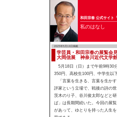
和田宗春 公式サイト
私のはなし
2025年5月13日掲載
学芸員・和田宗春の展覧会
大岡信展 神奈川近代文学
5月18日（日）まで午前9時30分
350円、高校生100円、中学生以
「言葉を生きる、言葉を生かす
評家という立場で、戦後の詩の世
茨木のり子、谷川俊太郎などと研
ば」は長期間続いた。今回の展覧
があって、ゆとりを持った人生を