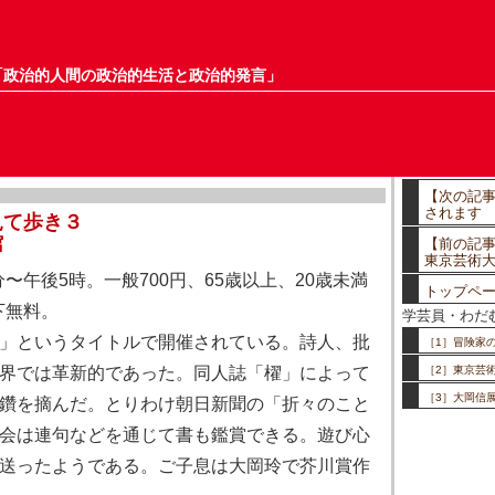
「政治的人間の政治的生活と政治的発言」
【次の記
されます
見て歩き３
館
【前の記事
東京芸術
〜午後5時。一般700円、65歳以上、20歳未満
トップペ
下無料。
学芸員・わだ
」というタイトルで開催されている。詩人、批
［1］冒険家
界では革新的であった。同人誌「櫂」によって
［2］東京芸
［3］大岡信
鑽を摘んだ。とりわけ朝日新聞の「折々のこと
会は連句などを通じて書も鑑賞できる。遊び心
送ったようである。ご子息は大岡玲で芥川賞作