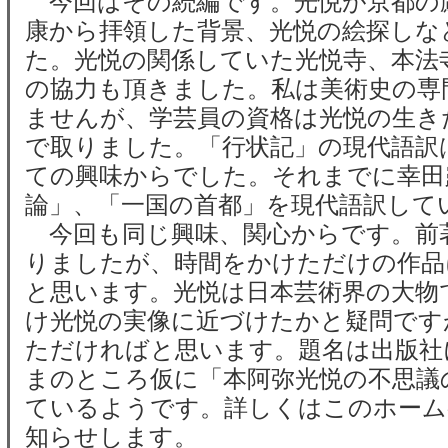
今回はその続編です。光悦が京都の
康から拝領した背景、光悦の絵探しな
た。光悦の関係していた光悦寺、本法
の協力も頂きました。私は美術史の専
ませんが、学芸員の資格は光悦の生き
で取りました。「行状記」の現代語訳
ての興味からでした。それまでに幸田
論」、「一国の首都」を現代語訳して
今回も同じ興味、関心からです。前
りましたが、時間をかけただけの作品
と思います。光悦は日本芸術界の大物
け光悦の実像に近づけたかと疑問です
ただければと思います。題名は出版社
まのところ仮に「本阿弥光悦の不思議
ているようです。詳しくはこのホーム
知らせします。