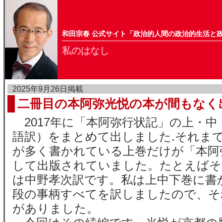
和田宗春 公式サイト「政治的人間の政治的生活と
私のはなし
2025年9月26日掲載
二冊目の本阿弥光悦の本が間もなく
2017年に「本阿弥行状記」の上・中
語訳）をまとめて出しました.それま
が多く書かれている上巻だけが「本阿
して出版されていました。たとえばそ
は中野孝次訳です。私は上中下巻に書か
段の事柄すべてを訳しましたので、そ
がありました。