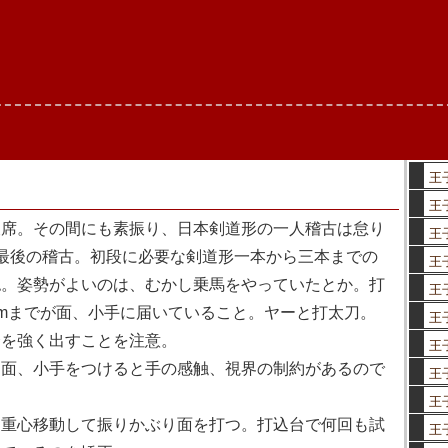
王
王
席。その間にも素振り、日本剣道形の一人稽古は怠り
王
最後の稽古。初段に必要な剣道形一本から三本までの
王
認。姿勢がよいのは、むかし乗馬をやっていたとか。打
王
cmまでが面、小手に届いていること。ヤーと打太刀。
王
合を強く出すことを注意。
王
面、小手をつけると手の感触、視界の制約があるので
王
。
王
重心移動して振りかぶり面を打つ。打込台で何回も試
王