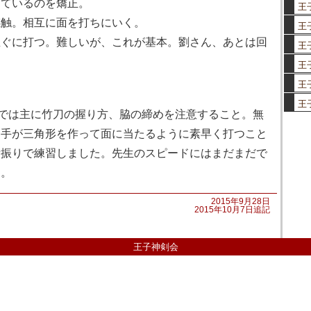
けているのを矯正。
王
触。相互に面を打ちにいく。
王
ぐに打つ。難しいが、これが基本。劉さん、あとは回
王
王
王
王
では主に竹刀の握り方、脇の締めを注意すること。無
両手が三角形を作って面に当たるように素早く打つこと
素振りで練習しました。先生のスピードにはまだまだで
す。
2015年9月28日
2015年10月7日追記
王子神剣会