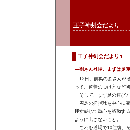
王子神剣会だより
王子神剣会だより4
—劉さん登場。まずは足
12日、前掲の劉さんが
って、道着のつけ方など
そして、まず足の運び方
両足の拇指球を中心に荷
押す感じで重心を移動す
ように出さないこと。
これを道場で10往復。そ