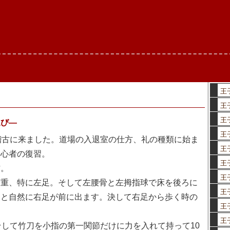
王
王
王
運び—
王
稽古に来ました。道場の入退室の仕方、礼の種類に始ま
王
初心者の復習。
王
。
王
重、特に左足。そして左腰骨と左拇指球で床を後ろに
王
ると自然に右足が前に出ます。決して右足から歩く時の
王
王
して竹刀を小指の第一関節だけに力を入れて持って10