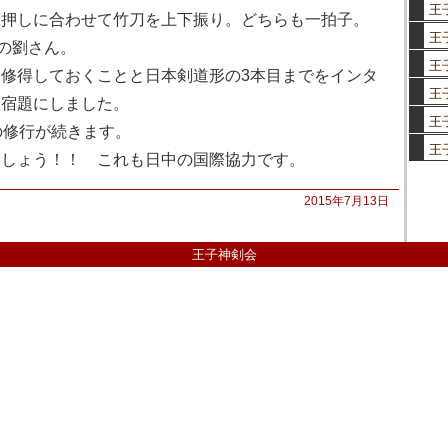
王
床押しに合わせて竹刀を上下振り。どちらも一拍子。
王
の劉さん。
王
修得しておくことと日本剣道形の3本目までをインタ
王
を宿題にしました。
王
の修行が続きます。
王
しょう！！ これも日中の国際協力です。
2015年7月13日
王子神剣会