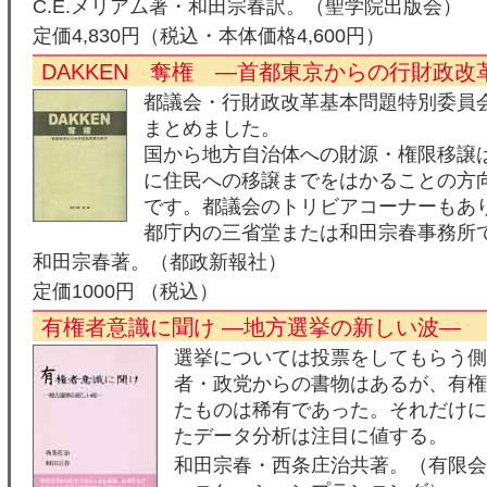
C.E.メリアム著・和田宗春訳。（聖学院出版会）
定価4,830円（税込・本体価格4,600円）
DAKKEN 奪権 ―首都東京からの行財政改
都議会・行財政改革基本問題特別委員
まとめました。
国から地方自治体への財源・権限移譲
に住民への移譲までをはかることの方
です。都議会のトリビアコーナーもあ
都庁内の三省堂または和田宗春事務所
和田宗春著。（都政新報社）
定価1000円 （税込）
有権者意識に聞け ―地方選挙の新しい波―
選挙については投票をしてもらう側
者・政党からの書物はあるが、有権
たものは稀有であった。それだけに
たデータ分析は注目に値する。
和田宗春・西条庄治共著。（有限会