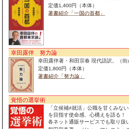
定価1,400円（本体）
著書紹介「一国の首都」
幸田露伴 努力論
幸田露伴著・和田宗春 現代語訳。（街
定価1,800円（本体）
著書紹介「努力論」
覚悟の選挙術
「立候補≠就活」公職を甘くみな
を目指す使命感、心構えを語る！
各ネット通販サービスでも取り扱