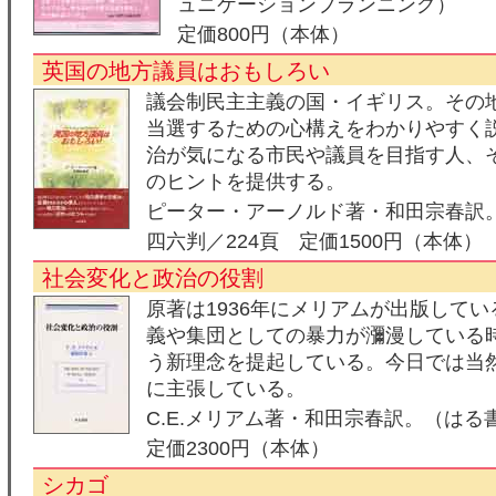
ュニケーションプランニング）
定価800円（本体）
英国の地方議員はおもしろい
議会制民主主義の国・イギリス。その
当選するための心構えをわかりやすく
治が気になる市民や議員を目指す人、
のヒントを提供する。
ピーター・アーノルド著・和田宗春訳
四六判／224頁 定価1500円（本体）
社会変化と政治の役割
原著は1936年にメリアムが出版して
義や集団としての暴力が瀰漫している
う新理念を提起している。今日では当然
に主張している。
C.E.メリアム著・和田宗春訳。（はる
定価2300円（本体）
シカゴ