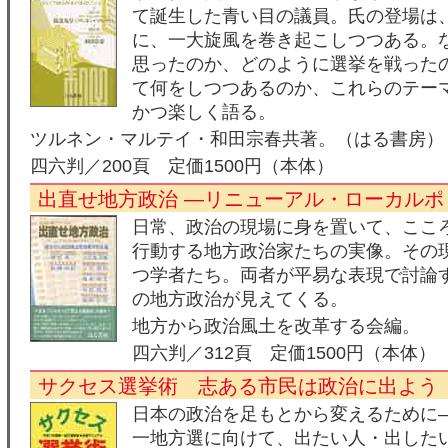
て誕生した青い目の議員。氏の登場は
に、一大旋風を巻き起こしつつある。
思ったのか、どのように選挙を戦った
て何をしつつあるのか、これらのテー
かつ楽しく語る。
ツルネン・マルテイ・和田宗春共著。（はる書房）
四六判／200頁 定価1500円（本体）
出直せ地方政治 ―リニューアル・ローカルポ
日常、政治の現場に身を置いて、ここ
行動する地方政治家たちの実像。その
つ学者たち。両者が平易な表現で討論す
の地方政治が見えてくる。
地方から政治風土を改革する会編。
四六判／312頁 定価1500円（本体）
サクセス選挙術 志ある市民は政治に出よう
日本の政治を足もとから変えるために―
一地方選に向けて、出たい人・出した