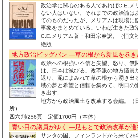
政治学に関心のある人であればC.E.
ない人はいない。それまでの政治論は
てのものだったが、メリアムは現場に
事象をまとめている。いわば生きた政
C.E.メリアム著・和田宗春訳。（恒文
絶版
地方政治ビッグバン ―草の根から新風を巻き
政治への根強い不信と失望、怒り、無
は、日本は滅びる。改革派の地方議員
返り、泥にまみれて草の根から湧き出
域の夢と希望と信頼を集めて、明日の
き出す。
地方から政治風土を改革する会編。（
所）
四六判/256頁 定価1700円（本体）
青い目の議員がゆく ―足もとで政治改革が進
サンタの国、フィンランドから来て26