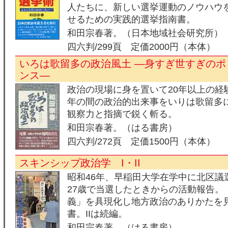
人たちに、新しい選挙運動のノウハウ
せるための実践的選挙指南書。
和田宗春著。（日本地域社会研究所）
四六判/299頁 定価2000円（本体）
いろは歌留多の政治風土 ―身すぎ世すぎのポ
ンス―
政治の現場に身を置いて20年以上の経験か
年の間の政治的出来事をいりは歌留多
観察力と指摘で鋭く斬る。
和田宗春著。（はる書房）
四六判/272頁 定価1500円（本体）
スキンシップ政治学 I・II
昭和46年、早稲田大学在学中に北区議
27歳で当選したときからの活動報告。
義」を具現化し地方政治のありかたを
書。IIは続編。
和田宗春著。（はる書房）