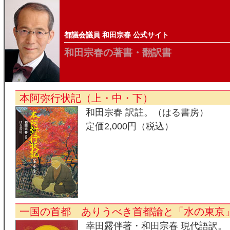
都議会議員 和田宗春 公式サイト
和田宗春の著書・翻訳書
本阿弥行状記（上・中・下）
和田宗春 訳註。（はる書房）
定価2,000円（税込）
一国の首都 ありうべき首都論と「水の東京
幸田露伴著・和田宗春 現代語訳。