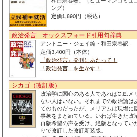
和田宗春著。（ヒューマンコミュ
ング）
定価1,890円（税込）
政治発言 オックスフォード引用句辞典
アントニー・ジェイ編・和田宗春訳。
定価3,400円（本体）
『政治発言』発刊にあたって！
「政治発言」を生かす！
シカゴ（改訂版）
政治学に関心のある人であればC.E.
ない人はいない。それまでの政治論は
てのものだったが、メリアムは現場に
事象をまとめている。いわば生きた政
再版希望の声を受け、絶版となっていた
りで改訂した改訂新装版。