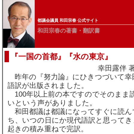
都議会議員 和田宗春 公式サイト
和田宗春の著書・翻訳書
『一国の首都』『水の東京』
幸田露伴 
昨年の『努力論』にひきつづいて幸
語訳が出版されました。
100年以上前の本ですのでそのまま
いという声がありました。
和田都議は都議になってすぐに読ん
ち、いつの日にか現代語訳と思ってき
起きの積み重ねで完訳。