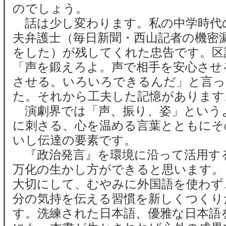
のでしょう。
話は少し変わります。私の中学時代
夫弁護士（毎日新聞・西山記者の機密
をした）が残してくれた忠告です。区
「声を鍛えろよ。声で相手を安心させ
させる。いろいろできるんだ」と言っ
た。それから工夫した記憶があります
演劇界では「声、振り、姿」という
に刺さる、心を温める言葉とともにそ
いし伝達の要素です。
『政治発言』を環境に沿って活用す
万化の生かし方ができると思います。
大切にして、むやみに外国語を使わず
分の気持を伝える習慣を新しくつくり
す。洗練された日本語、優雅な日本語