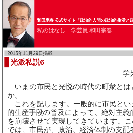
和田宗春 公式サイト「政治的人間の政治的生活と
私のはなし 学芸員 和田宗春
2015年11月29日掲載
光派私説6
学
いまの市民と光悦の時代の町衆とは
か。
これを記します。一般的に市民とい
的生産手段の普及によって、絶対主義
を崩壊させて実現してきています。こ
では、市民が、政治、経済体制の支配