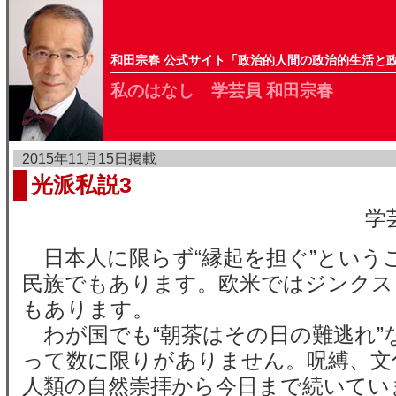
和田宗春 公式サイト「政治的人間の政治的生活と
私のはなし 学芸員 和田宗春
2015年11月15日掲載
光派私説3
学
日本人に限らず“縁起を担ぐ”という
民族でもあります。欧米ではジンクス
もあります。
わが国でも“朝茶はその日の難逃れ”
って数に限りがありません。呪縛、文
人類の自然崇拝から今日まで続いてい