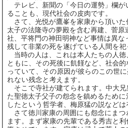
テレビ、新聞の「今日の運勢」欄が
ることも、現代社会の皮肉です。
さて、光悦が鷹峯を家康から頂いた
太子の法隆寺の夢殿を含む再建、菅原
社、平将門の神田明神など事情は異な
残して非業の死を遂げている人間を祀
当時の人は、これは本人たちの人徳
ともに、その死後に飢饉など、社会的
っていて、その原因が彼らのこの世に
れない残念と考えます。
そこで寺社が建てられます。中大兄
た聖徳太子父子の怨念を鎮めるために
したという哲学者、梅原猛の説などは
さて徳川家康の周囲にも怨念にまつ
ます。まず家康の先輩である秀吉と利