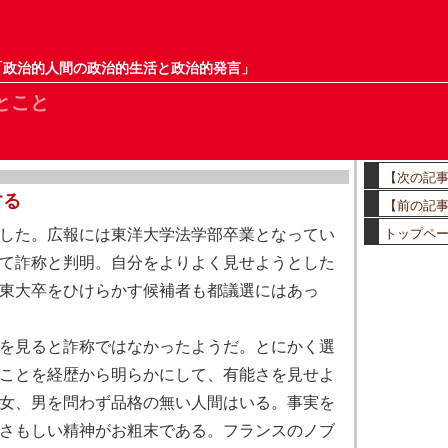
「政治的人間の政治的生活と政治的発言」
とこと
【次の記
する
【前の記
した。広報には東洋大学法学部卒業となってい
トップペ
て詐称と判明。自分をよりよく見せようとした
東大卒をひけらかす候補者も都議選にはあっ
を見ると詐称ではなかったようだ。とにかく選
ことを経歴から明らかにして、有能さを見せよ
女、男を問わず品格の無い人間はいる。事実を
さもしい精神がお粗末である。フランスのノブ