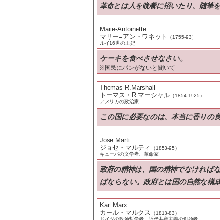
革命とは人を晩餐に招いたり、随筆
Marie-Antoinette
マリー=アントワネット
（1755-93）
ルイ16世の王妃
ケーキを食べさせなさい。
※国民にパンがないと聞いて
Thomas R.Marshall
トーマス・R.マーシャル
（1854-1925）
アメリカの政治家
この国に必要なのは、本当に香りの良
Jose Marti
ジョセ・マルティ
（1853-95）
キューバの文学者、革命家
政府の精神は、国の精神でなければ
ばならない。政府とは国の自然な構
Karl Marx
カール・マルクス
（1818-83）
ドイツの政治哲学者、近代共産主義の創始者