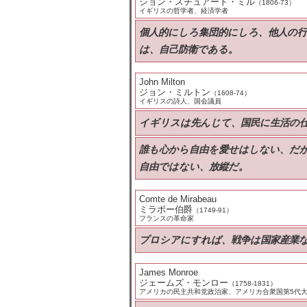
ジョン・スチュアート・ミル
（1806-73）
イギリスの哲学者、経済学者
個人的にしろ集団的にしろ、他人の
は、自己防衛である。
John Milton
ジョン・ミルトン
（1608-74）
イギリスの詩人、国会議員
イギリスは先んじて、国民に生活の
誰も心から自由を愛せはしない、だ
自由ではない、放縦だ。
Comte de Mirabeau
ミラボー伯爵
（1749-91）
フランスの革命家
プロシアにすれば、戦争は国家産業
James Monroe
ジェームズ・モンロー
（1758-1831）
アメリカの民主共和党政治家、アメリカ合衆国第5代