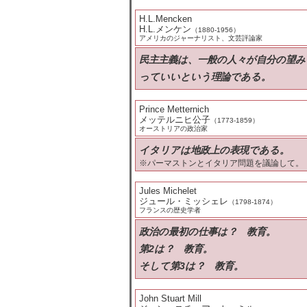
H.L.Mencken
H.L.メンケン
（1880-1956）
アメリカのジャーナリスト、文芸評論家
民主主義は、一般の人々が自分の望
っていいという理論である。
Prince Metternich
メッテルニヒ公子
（1773-1859）
オーストリアの政治家
イタリアは地政上の表現である。
※パーマストンとイタリア問題を議論して。（
Jules Michelet
ジュール・ミッシェレ
（1798-1874）
フランスの歴史学者
政治の最初の仕事は？ 教育。
第2は？ 教育。
そして第3は？ 教育。
John Stuart Mill