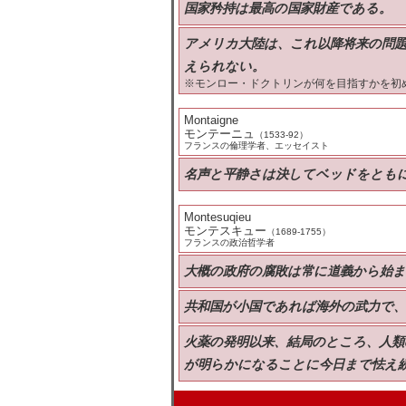
国家矜持は最高の国家財産である。
アメリカ大陸は、これ以降将来の問
えられない。
※モンロー・ドクトリンが何を目指すかを初
Montaigne
モンテーニュ
（1533-92）
フランスの倫理学者、エッセイスト
名声と平静さは決してベッドをとも
Montesuqieu
モンテスキュー
（1689-1755）
フランスの政治哲学者
大概の政府の腐敗は常に道義から始
共和国が小国であれば海外の武力で
火薬の発明以来、結局のところ、人類
が明らかになることに今日まで怯え