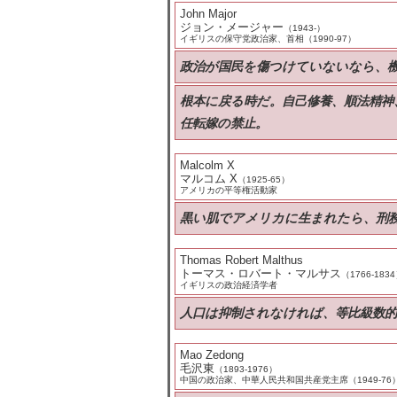
John Major
ジョン・メージャー
（1943-）
イギリスの保守党政治家、首相（1990-97）
政治が国民を傷つけていないなら、
根本に戻る時だ。自己修養、順法精神
任転嫁の禁止。
Malcolm X
マルコム X
（1925-65）
アメリカの平等権活動家
黒い肌でアメリカに生まれたら、刑
Thomas Robert Malthus
トーマス・ロバート・マルサス
（1766-183
イギリスの政治経済学者
人口は抑制されなければ、等比級数
Mao Zedong
毛沢東
（1893-1976）
中国の政治家、中華人民共和国共産党主席（1949-76）