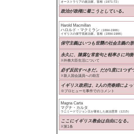
オーストラリアの政治家、首相（1971-72）
政治が政権に着こうとしている。
Harold Macmillan
ハロルド・マクミラン
（1894-1986）
イギリスの保守党政治家、首相（1894-1986）
保守主義はいつも世襲の社会主義の形
永久に、陳腐な常套句と軽率さに均
※外務大臣生活について
必ず反抗すべきだ。だが1度に1つず
※新人国会議員への助言
イギリス政府は、2人の売春婦によ
※プロヒューモ事件でのコメント
Magna Carta
マグナ・カルタ
ラニミードでジョン王が署名した政治憲章（1215）
ここにイギリス教会は自由になる。
※第1条