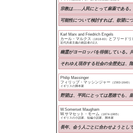
宗教は……人民にとって麻薬である
可能性について検討すれば、欲望に
Karl Marx and Friedrich Engels
カール・マルクス
とフリードリ
（1818-83）
近代共産主義の創設者の2人
幽霊がヨーロッパを徘徊している。
それゆえ現存する社会の全歴史は、
Philip Massinger
フィリップ・マッシンジャー
（1583-1640）
イギリスの脚本家
野望は、平民にとっては悪徳でも、
W.Somerset Maugham
W.サマセット・モーム
（1874-1965）
イギリスの小説家、短編小説家、脚本家
長年、会う人ごとに合わせようとし