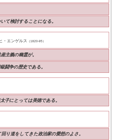
。
ついて検討することになる。
ヒ・エンゲルス
（1820-95）
共産主義の幽霊が。
階級闘争の歴史である。
皇太子にとっては美徳である。
て回り道をしてきた政治家の愛想のよさ。