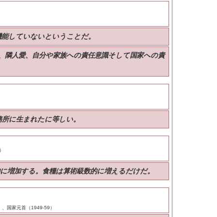
機能していないということだ。
、隣人愛、自分や家族への責任意識そして国家への責
務所に生まれたに等しい。
4）
的に増加する。食糧は算術級数的に増えるだけだ。
、国家元首（1949-59）