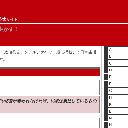
公式サイト
生かす！
A
した「政治発言」をアルファベット順に掲載して日常生活
B
す。
C
D
E
F
G
H
富や名誉が奪われなければ、民衆は満足しているもの
K
L
M
N