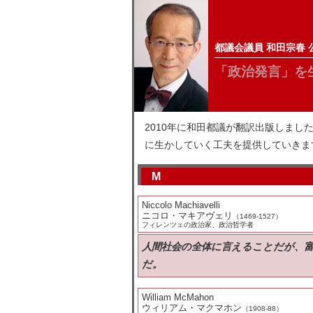
都議会議員 和田宗春 
「政治発言」を
2010年に和田都議が翻訳出版しま
に生かしていく工夫を提供していきま
M
Niccolo Machiavelli
ニコロ・マキアヴェリ
（1469-1527）
フィレンツェの政治家、政治哲学者
人間社会の全体に言えることだが、
だ。
William McMahon
ウィリアム・マクマホン
（1908-88）