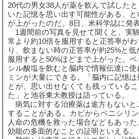
20代の男女38人が薬を飲んで試した
いた記憶を思い出す可能性がある、と
が上がったのだ。8日、米科学誌に発
1週間前の写真を見せて聞くと、実験
常より約10倍を服用すると正答率が
り、飲まない時の正答率が約25%と低
服用すると50%ほどまで上がった。
シル酸塩を飲むと脳内で情報伝達に使
ミンが大量にできる。「脳内に記憶は
とが、思い出せなくても残っているこ
た」と池谷東大教授は語っている。
病気に対する治療薬は途方もないと
することがある。カビからペニシリン
人命の危機を救った場合などもあった
効能の多面的なことの証明といえる。