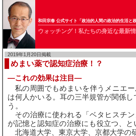
和田宗春 公式サイト「政治的人間の政治的生活と
ウォッチング！私たちの身近な最新情
2019年1月20日掲載
めまい薬で認知症治療！？
—これの効果は注目—
私の周囲でもめまいを伴うメニエー
は何人かいる。耳の三半規管が関係し
う。
その治療に使われる「ベタヒスチン
が記憶と認知症の治療にも役立つ、と
北海道大学、東京大学、京都大学の