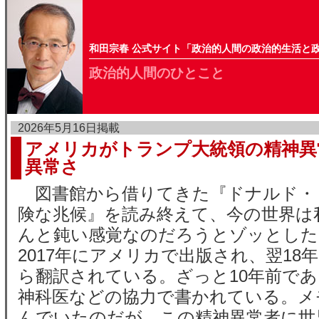
和田宗春 公式サイト「政治的人間の政治的生活と
政治的人間のひとこと
2026年5月16日掲載
アメリカがトランプ大統領の精神異
異常さ
図書館から借りてきた『ドナルド・
険な兆候』を読み終えて、今の世界は
んと鈍い感覚なのだろうとゾッとした
2017年にアメリカで出版され、翌18
ら翻訳されている。ざっと10年前であ
神科医などの協力で書かれている。メ
んでいたのだが、この精神異常者に世