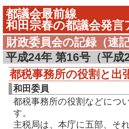
都議会最前線
和田宗春の都議会発言
財政委員会の記録（速
平成24年 第16号（平成2
都税事務所の役割と出
和田委員
都税事務所の役割などにつ
す。
主税局は、本庁に五部、そ